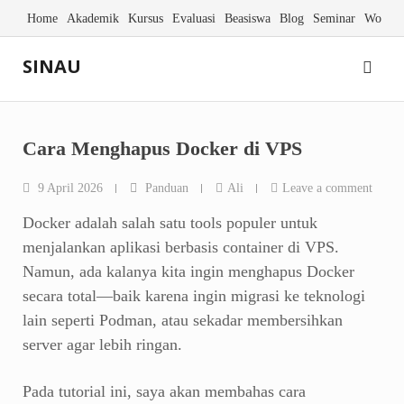
Skip
Home
Akademik
Kursus
Evaluasi
Beasiswa
Blog
Seminar
Worksh
to
content
SINAU
Cara Menghapus Docker di VPS
9 April 2026
Panduan
Ali
Leave a comment
Docker adalah salah satu tools populer untuk
menjalankan aplikasi berbasis container di VPS.
Namun, ada kalanya kita ingin menghapus Docker
secara total—baik karena ingin migrasi ke teknologi
lain seperti Podman, atau sekadar membersihkan
server agar lebih ringan.
Pada tutorial ini, saya akan membahas cara