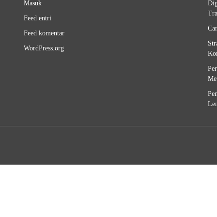
Masuk
Dig
Tra
Feed entri
Ca
Feed komentar
Str
WordPress.org
Kon
Per
Met
Pen
Len