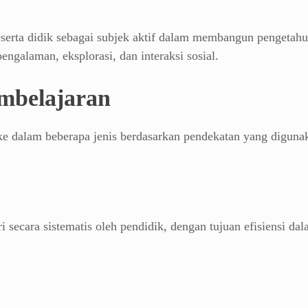
erta didik sebagai subjek aktif dalam membangun pengetahu
engalaman, eksplorasi, dan interaksi sosial.
embelajaran
n ke dalam beberapa jenis berdasarkan pendekatan yang diguna
i secara sistematis oleh pendidik, dengan tujuan efisiensi da