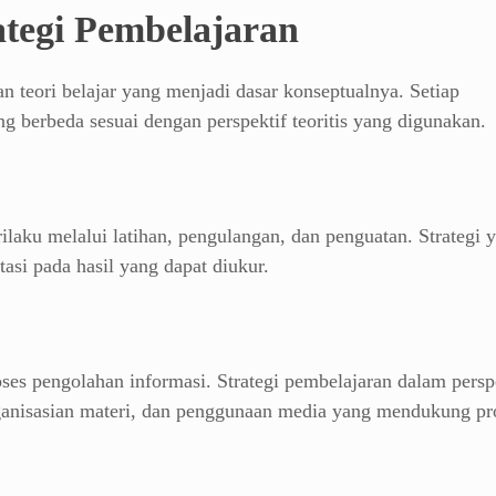
ategi Pembelajaran
n teori belajar yang menjadi dasar konseptualnya. Setiap
ng berbeda sesuai dengan perspektif teoritis yang digunakan.
aku melalui latihan, pengulangan, dan penguatan. Strategi 
tasi pada hasil yang dapat diukur.
es pengolahan informasi. Strategi pembelajaran dalam persp
nisasian materi, dan penggunaan media yang mendukung pr