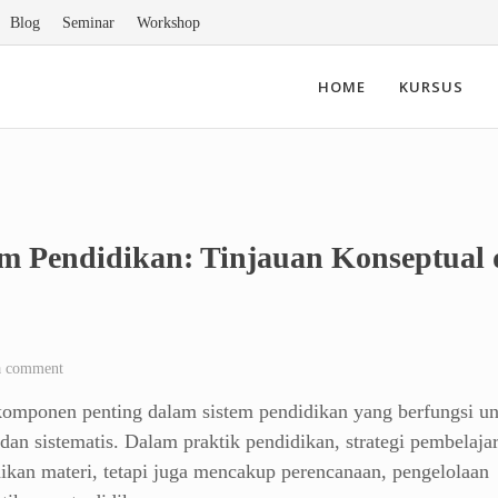
Blog
Seminar
Workshop
HOME
KURSUS
am Pendidikan: Tinjauan Konseptual
a comment
 komponen penting dalam sistem pendidikan yang berfungsi u
dan sistematis. Dalam praktik pendidikan, strategi pembelaja
ikan materi, tetapi juga mencakup perencanaan, pengelolaan