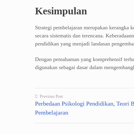
Kesimpulan
Strategi pembelajaran merupakan kerangka k
secara sistematis dan terencana. Keberadaanny
pendidikan yang menjadi landasan pengemb
Dengan pemahaman yang komprehensif terhad
digunakan sebagai dasar dalam mengembangka
Previous Post
Perbedaan Psikologi Pendidikan, Teori B
Navigasi
Pembelajaran
pos