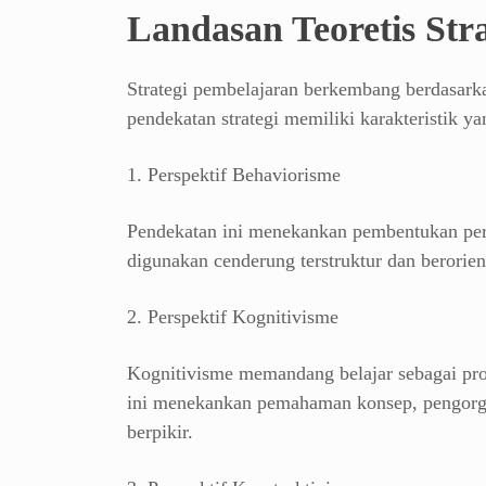
Landasan Teoretis Str
Strategi pembelajaran berkembang berdasarka
pendekatan strategi memiliki karakteristik ya
1. Perspektif Behaviorisme
Pendekatan ini menekankan pembentukan peril
digunakan cenderung terstruktur dan berorien
2. Perspektif Kognitivisme
Kognitivisme memandang belajar sebagai pros
ini menekankan pemahaman konsep, pengorga
berpikir.