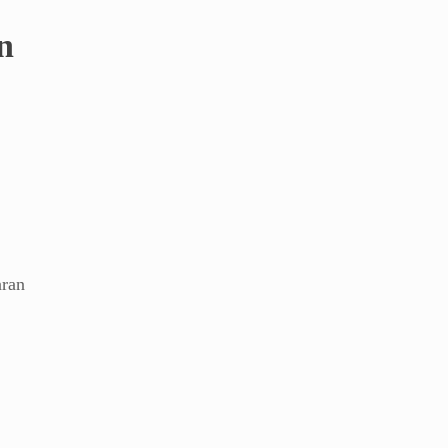
n
aran