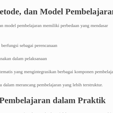
Metode, dan Model Pembelajara
 dan model pembelajaran memiliki perbedaan yang mendasar
n berfungsi sebagai perencanaan
gunakan dalam pelaksanaan
tematis yang mengintegrasikan berbagai komponen pembelaj
dalam merancang pembelajaran yang lebih terstruktur.
 Pembelajaran dalam Praktik