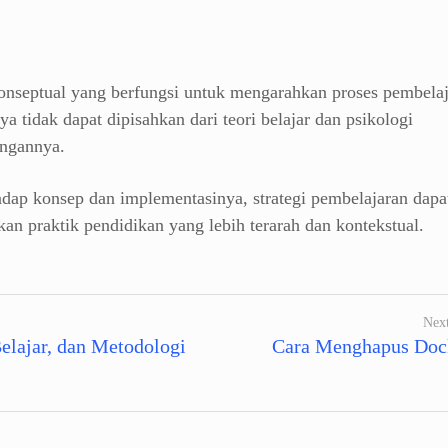
onseptual yang berfungsi untuk mengarahkan proses pembela
a tidak dapat dipisahkan dari teori belajar dan psikologi
angannya.
ap konsep dan implementasinya, strategi pembelajaran dapa
n praktik pendidikan yang lebih terarah dan kontekstual.
Next
elajar, dan Metodologi
Cara Menghapus Dock